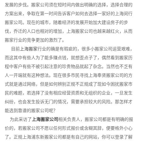
发展的步伐。搬家公司须在短时间内做出明确的选择，选择合理的
方案出来，争取在第一时间告诉客户如何去选择一家好的上海闵行
搬家公司。现在的城市，随着经济的发展开始加大建设房子的步
伐，乔迁的人口也相对的增加，上海搬家公司也越来越红火，从而
搬家行业的竞争更加的激烈了。
目前
上海搬家
行业的确是有瑕疵的，很多小搬家公司运营艰难，
而这其中有些人为了能多赚点钱，就想歪点子了，偶然看到搬家历
程中客户有些不被引起注意的珍贵物品就起了杂念。当然也不乏有
人一开端就有这种想法。现在很多市民寻找上海奉贤搬家公司的方
式就是通过网络，但是如何辨别正规不正规成了现如今困扰搬家市
民的难题，若选择了没有相应经营资质和无组织的企业，一旦发生
纠纷，也会发生投诉无门的情况，需要承担较大的风险。那怎样才
能选到靠谱的搬家公司呢？
为此采访了
上海搬家公司
相关负责人，搬家公司都是有明确的报
价的，若搬家公司不愿以任何形式报价或含糊其辞，便要格外小心
了。正规上海浦东新搬家公司都是有自己的网站，你可以登录了解