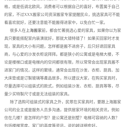
格，或是低调北欧风，消费者可以根据自己的喜好，布置属于自己
的家，不过XXX搬家公司资深搬家专家提醒民众，挑选家具可不能
看喜欢就好，还要注意能不能搬得进家中，以免白忙一家。
很多人在
上海搬家
前，都会忙著挑选心爱的家具，如果你以为家
具只要能搭配室内装潢就好，那就大错特错了！如果买回家时才发
现，家具的大小有问题，怎样都是搬不进房子，后只好退回家具
商，与心爱的沙发衣柜说拜拜。都是狭小的公寓或是电梯大楼，不
论是楼梯口或是电梯内的空间都很有限，所以常常会出现家具搬不
进家门的情况，这样的窘境，通常会出现在沙发、衣柜、厨具、加
大床垫或是订製玻璃等產品居多，所以建议大家，在购买家具时，
尽量选择可以组装式的款式，例如组装沙发、衣柜、厨具等等，尽
量少买特製尺寸或是无法组装的家具。
除了选购可组装式的家具之外，民眾在买家具时，要跟上海搬家
公司的业主或是服务人员多沟通，提供居家环境的相关资讯，例如
住在几楼？是怎样的户型？是公寓还是别墅？电梯可容纳的人数？
包括楼梯宽度、家门的高度等资讯，说的越详细愈好。