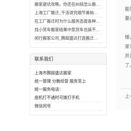
搬家避坑攻略，你还在纠结怎么搬家好么？
能
上海工厂搬迁_干活讲究细节善始善终
要
在工厂搬迁时为什么服务态度各种各样
对
找小货车搬家结果中型货车也装不下的经历
楼
闵行搬家公司_腾超盛达打造搬迁行业里的招牌
家
并
联系我们
了
上海市腾超盛达搬家
统一管理 分散经营 服务至上
统一服务电话：
上
座机打不通时可拨打手机
微信同号