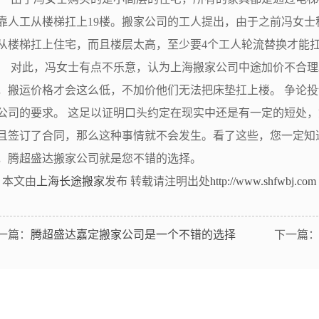
靠人工从楼梯扛上19楼。搬家公司的工人提出，由于之前冯女
从楼梯扛上住宅，而且楼层太高，至少要4个工人轮流替换才能
此，冯女士有点不乐意，认为上海搬家公司中途加价不合理
，搬运价格才会这么低，不加价他们无法把床垫扛上楼。 争论
公司的要求。 这足以证明口头约定在现实中还是有一定的短处
且签订了合同，那么这种事情就不会发生。看了这些，您一定知
，腾超盛达搬家公司就是您不错的选择。
本文由
上海长途搬家
发布 转载请注明出处
http://www.shfwbj.com
一篇：
腾超盛达嘉定搬家公司是一个不错的选择
下一篇