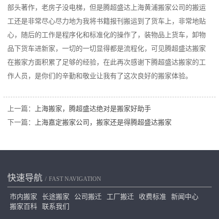
部头著作，老房子没电梯，但是腾超盛达上海黄浦搬家公司的搬运
工还是非常尽心尽力地为我将书籍报刊搬运到了货车上，非常地贴
心，随后的工作是程序化和标准化的操作了，装物品上货车，卸物
品下货车进新家，一切的一切显得都是流程化，可见腾超盛达搬家
在搬家方面积累了足够的经验，在此再次感谢下腾超盛达搬家的工
作人员，是你们的辛勤和敬业让我有了这次良好的搬家体验。
上一篇：
上海搬家，腾超盛达绝对是搬家好助手
下一篇：
上海嘉定搬家公司，搬家还是得腾超盛达搬家
快速导航
FAST NAVIGATION
市内搬家
长途搬家
公司搬迁
工厂搬迁
收费标准
新闻中心
搬家百科
联系我们