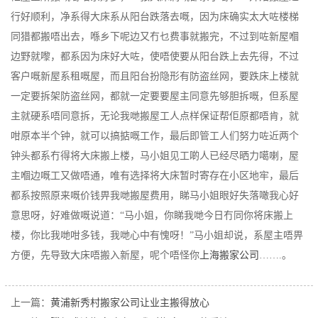
行好顺利，净系得大床系从阳台跌落去嘅，因为床确实太大咗楼梯
同猎都搬唔出去，喺乡下呢边又冇乜费事就搬完，不过到咗新屋嗰
边野就嚟，都系因为床好大咗，使唔使要从阳台跌上去先得，不过
客户嘅新屋系租嘅屋，而且阳台扮隐形有防盗丝网，要跌床上楼就
一定要拆架防盗丝网，都就一定要要屋主同意先够胆拆嘅，但系屋
主就硬系唔同意拆，无论我哋搬屋工人点样保证帮佢原都唔肯，就
咁原本半个钟，就可以搞掂嘅工作，最后即管工人们努力咗近两个
钟头都系冇得将大床搬上楼，马小姐见工啲人已经尽晒力噶喇，屋
主嗰边嘅工又做唔通，唯有选择将大床暂时寄存在小区地牢，最后
都系按照原来嘅价钱畀我哋搬屋费用，睇马小姐眼好失落噉我心好
意思呀，好难做嘅说道：“马小姐，你睇我哋今日冇同你将床搬上
楼，你比我哋咁多钱，我哋心中有愧呀！”马小姐却说，系屋主唔畀
方便，先导致大床唔搬入新屋，呢个唔怪你
上海搬家公司
…….。
上一篇：
黄浦新秀村搬家公司让业主搬得放心