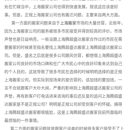
处在忙碌当中，上海搬家公司也得到快速发展，按说这应该是好
事。但是，正规上海搬家公司也有搬迁问题，主要来自两大方面。
第一方面的搬家问题来自于
上海搬家
市场的大量仿冒，近些年，
因为上海搬家公司的服务被很多市民接受并得到较高的评价，市场
声誉也是日益响亮，一些没跟上海腾超盛达搬家合作过的市民在需
要搬家的时候甚至指名要找上海腾超盛达搬家上海腾超盛达搬家公
司。但是，盛名之后就是很多公司跟风仿冒，都想借上海腾超盛达
搬家公司良好的市场口碑和在广大市民心中的良好印象来达到自己
的个人目的，这就导致了很多市民在选择的时候明明选择的是正规
上海搬家公司，但实际到现场来的是仿冒的，该加钱的要加钱，一
言不合就跟客户大吵大闹，严重的影响到上海腾超盛达搬家公司的
声誉，再有新客户打电话进来咨询的事后还反复的追问上海腾超盛
达搬家是不是正规公司？明明是正规公司却受到客户的怀疑。搞得
上海腾超盛达搬家都很尴尬，这是上海腾超盛达搬家目前所面临的
最烦恼的一件事情。
第二方面的搬家问题就是跟客户谈单的时候很多客户接受不了上