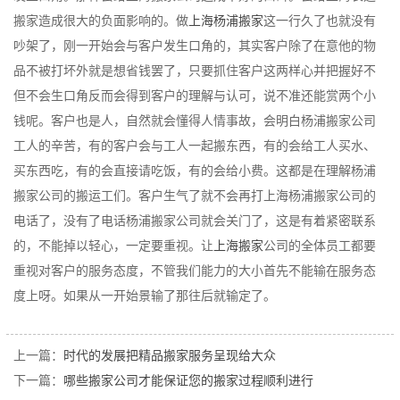
搬家造成很大的负面影响的。做
上海杨浦搬家
这一行久了也就没有
吵架了，刚一开始会与客户发生口角的，其实客户除了在意他的物
品不被打坏外就是想省钱罢了，只要抓住客户这两样心并把握好不
但不会生口角反而会得到客户的理解与认可，说不准还能赏两个小
钱呢。客户也是人，自然就会懂得人情事故，会明白杨浦搬家公司
工人的辛苦，有的客户会与工人一起搬东西，有的会给工人买水、
买东西吃，有的会直接请吃饭，有的会给小费。这都是在理解杨浦
搬家公司的搬运工们。客户生气了就不会再打上海杨浦搬家公司的
电话了，没有了电话杨浦搬家公司就会关门了，这是有着紧密联系
的，不能掉以轻心，一定要重视。让
上海搬家
公司的全体员工都要
重视对客户的服务态度，不管我们能力的大小首先不能输在服务态
度上呀。如果从一开始景输了那往后就输定了。
上一篇：
时代的发展把精品搬家服务呈现给大众
下一篇：
哪些搬家公司才能保证您的搬家过程顺利进行