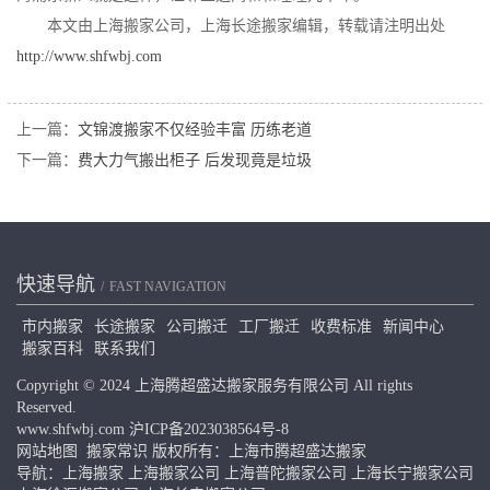
本文由上海搬家公司，上海长途搬家编辑，转载请注明出处
http://www.shfwbj.com
上一篇：
文锦渡搬家不仅经验丰富 历练老道
下一篇：
费大力气搬出柜子 后发现竟是垃圾
快速导航
FAST NAVIGATION
市内搬家
长途搬家
公司搬迁
工厂搬迁
收费标准
新闻中心
搬家百科
联系我们
Copyright © 2024 上海腾超盛达搬家服务有限公司 All rights
Reserved.
www.shfwbj.com
沪ICP备2023038564号-8
网站地图
搬家常识
版权所有：上海市腾超盛达搬家
导航：
上海搬家
上海搬家公司
上海普陀搬家公司
上海长宁搬家公司