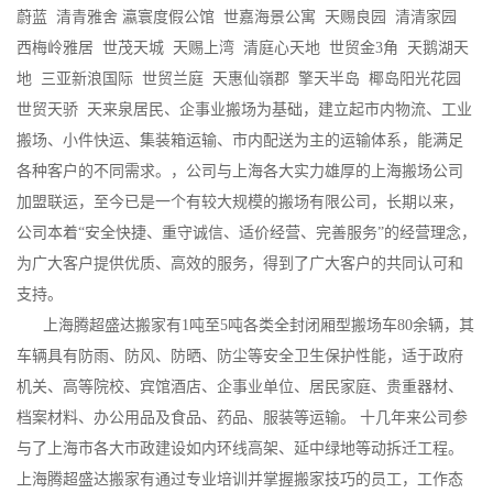
蔚蓝 清青雅舍 瀛寰度假公馆 世嘉海景公寓 天赐良园 清清家园
西梅岭雅居 世茂天城 天赐上湾 清庭心天地 世贸金3角 天鹅湖天
地 三亚新浪国际 世贸兰庭 天惠仙嶺郡 擎天半岛 椰岛阳光花园
世贸天骄 天来泉居民、企事业搬场为基础，建立起市内物流、工业
搬场、小件快运、集装箱运输、市内配送为主的运输体系，能满足
各种客户的不同需求。，公司与上海各大实力雄厚的上海搬场公司
加盟联运，至今已是一个有较大规模的搬场有限公司，长期以来，
公司本着“安全快捷、重守诚信、适价经营、完善服务”的经营理念，
为广大客户提供优质、高效的服务，得到了广大客户的共同认可和
支持。
上海腾超盛达搬家有1吨至5吨各类全封闭厢型搬场车80余辆，其
车辆具有防雨、防风、防晒、防尘等安全卫生保护性能，适于政府
机关、高等院校、宾馆酒店、企事业单位、居民家庭、贵重器材、
档案材料、办公用品及食品、药品、服装等运输。 十几年来公司参
与了上海市各大市政建设如内环线高架、延中绿地等动拆迁工程。
上海腾超盛达搬家有通过专业培训并掌握搬家技巧的员工，工作态