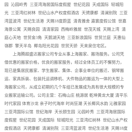
园 沁园岭秀 三亚湾海居国际度假屋 世纪花园 天成国际 轻城阳
光 三亚湾红树林 世纪山水产权度假酒店 天骋康都 清澜别院 三亚
湾蓝波湾 世纪生活港 天赐18度蔚蓝 清青雅舍 瀛寰度假公馆 世嘉
海景公寓 天赐良园 清清家园 西梅岭雅居 世茂天城 天赐上湾 清
庭心天地 世贸金3角 天鹅湖天地 三亚新浪国际 世贸兰庭 天惠仙
嶺郡 擎天半岛 椰岛阳光花园 世贸天骄 天来泉住宅区。
上海腾超盛达搬家公司专业从事上海搬家、搬场服务。公司凭
借优惠的搬家价格，优良的搬家服务，经过全体员工的不懈努力，
现已是集居民搬家、学生搬家、集体、企事业单位的搬迁、钢琴搬
运、家具拆装、包装托运调移机、大件物品的搬运为一体的大型上
海搬家公司，从成立初期的几个车组已发展成为具有很大规模的专
业搬家运输公司。公司主营：石梅山庄 桃源居 乾坤黄龙大厦 清平乐
时代家园 体育沙龙 亲子时代海岸 时尚狂潮 天长椰风水韵 沁雅家园
三亚湾国际公馆 世纪海岸 天长颐生园 沁园岭秀 三亚湾海居国际
度假屋 世纪花园 天成国际 轻城阳光 三亚湾红树林 世纪山水产权
度假酒店 天骋康都 清澜别院 三亚湾蓝波湾 世纪生活港 天赐18度