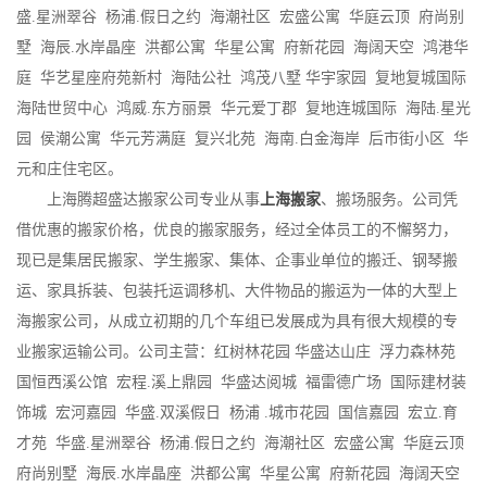
盛.星洲翠谷 杨浦.假日之约 海潮社区 宏盛公寓 华庭云顶 府尚别
墅 海辰.水岸晶座 洪都公寓 华星公寓 府新花园 海阔天空 鸿港华
庭 华艺星座府苑新村 海陆公社 鸿茂八墅 华宇家园 复地复城国际
海陆世贸中心 鸿威.东方丽景 华元爱丁郡 复地连城国际 海陆.星光
园 侯潮公寓 华元芳满庭 复兴北苑 海南.白金海岸 后市街小区 华
元和庄住宅区。
上海腾超盛达搬家公司专业从事
上海搬家
、搬场服务。公司凭
借优惠的搬家价格，优良的搬家服务，经过全体员工的不懈努力，
现已是集居民搬家、学生搬家、集体、企事业单位的搬迁、钢琴搬
运、家具拆装、包装托运调移机、大件物品的搬运为一体的大型上
海搬家公司，从成立初期的几个车组已发展成为具有很大规模的专
业搬家运输公司。公司主营：红树林花园 华盛达山庄 浮力森林苑
国恒西溪公馆 宏程.溪上鼎园 华盛达阅城 福雷德广场 国际建材装
饰城 宏河嘉园 华盛.双溪假日 杨浦 .城市花园 国信嘉园 宏立.育
才苑 华盛.星洲翠谷 杨浦.假日之约 海潮社区 宏盛公寓 华庭云顶
府尚别墅 海辰.水岸晶座 洪都公寓 华星公寓 府新花园 海阔天空