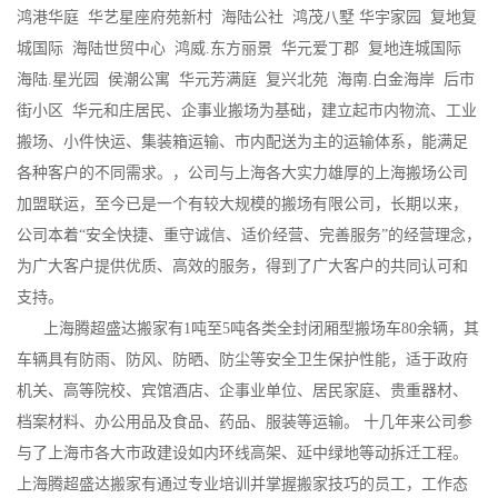
鸿港华庭 华艺星座府苑新村 海陆公社 鸿茂八墅 华宇家园 复地复
城国际 海陆世贸中心 鸿威.东方丽景 华元爱丁郡 复地连城国际
海陆.星光园 侯潮公寓 华元芳满庭 复兴北苑 海南.白金海岸 后市
街小区 华元和庄居民、企事业搬场为基础，建立起市内物流、工业
搬场、小件快运、集装箱运输、市内配送为主的运输体系，能满足
各种客户的不同需求。，公司与上海各大实力雄厚的上海搬场公司
加盟联运，至今已是一个有较大规模的搬场有限公司，长期以来，
公司本着“安全快捷、重守诚信、适价经营、完善服务”的经营理念，
为广大客户提供优质、高效的服务，得到了广大客户的共同认可和
支持。
上海腾超盛达搬家有1吨至5吨各类全封闭厢型搬场车80余辆，其
车辆具有防雨、防风、防晒、防尘等安全卫生保护性能，适于政府
机关、高等院校、宾馆酒店、企事业单位、居民家庭、贵重器材、
档案材料、办公用品及食品、药品、服装等运输。 十几年来公司参
与了上海市各大市政建设如内环线高架、延中绿地等动拆迁工程。
上海腾超盛达搬家有通过专业培训并掌握搬家技巧的员工，工作态