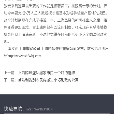
张宏来到这里最重要的工作就是招聘员工。按照富士康的计划，廊
坊今年要完成5万人总人数规模才能基本形成手机量产基地的规模。
这个计划到现在完成了接近一半，上海坠楼的新闻报出来之后，招
聘变得更加困难。富士康内部有回流的制度，张宏现在希望能够找
机会回到上海浦东新，不过他觉得在目前的形势下这个想法很难实
现。
本文由
上海搬家公司
,
上海
腾超盛达
搬家公司
发布，转载请注明出
处
http://www.shfwbj.com
上一篇：
上海腾超盛达搬家市民一个好的选择
下一篇：
苗浩利告别农民房搬进小巧别致的公寓
快速导航
FAST NAVIGATION