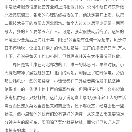
本没法与服务设施配套齐全的上海相提并论。公司不断在浦东新做
北迁意愿调查，张宏的心理防线被攻破了，他决定离开上海，以第
二批技术骨干的身份去河北廊坊。每个人过去之后至少要带一两百
号人，多的甚至要带五六百人。可是，张宏很快就后悔了。这里的
环境至少要落后上海几十年，附近5公里没有任何一家超市，风沙每
日不停地吹，让出生在南方的他皮肤皲裂。工厂的规模还只有1万人
上下，虽说是每天工作10小时，但管理者并没有太多事情可以做。
周日是富士康在河北廊坊的工厂唯一的休息日，早些时候，小
周爬起床冲了澡就赶到工厂北门的网吧，却撞上了临时停电。旁边
那些耗电少一些的服装店，小饭馆都在门外放着柴油发电机坚持，
使得唯一的一条泥土路上声响震耳欲聋。但网吧没法靠一台小柴油
发电机供电，只好打烊。这片为了满足富士康3万多年轻工人的生活
需要而迅速从菜地里冒出来的商业街，还不够稳定，经常会出一些
状况，但小周和他的伙伴们没有更好的选择，从这里去市区要骑20
分钟左右的摩托车，周围除了菜地就是树林，而它们已被归入富士
康将来的建厂计划。