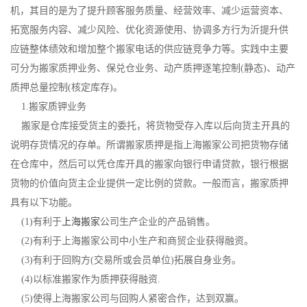
机，其目的是为了提升顾客服务质量、经营效率、减少运营资本、
拓宽服务内容、减少风险、优化资源使用、协调多方行为沂提升供
应链整体绩效和增加整个搬家电话的供应链竞争力等。实践中主要
可分为搬家质押业务、保兑仓业务、动产质押逐笔控制(静态)、动产
质押总量控制(核定库存)。
1.搬家质钾业务
搬家是仓库接受货主的委托，将货物受存入库以后向货主开具的
说明存货情况的存单。所谓搬家质押是指上海搬家公司把货物存储
在仓库中，然后可以凭仓库开具的搬家向银行申请贷款，银行根据
货物的价值向货主企业提供一定比例的贷款。一般而言，搬家质押
具有以下功能。
(1)有利于
上海搬家
公司生产企业的产品销售。
(2)有利于上海搬家公司中小生产和商贸企业获得融资。
(3)有利于回购方(交易所或会员单位)拓展自身业务。
(4)以标准搬家作为质押获得融资.
(5)使得上海搬家公司与回购人紧密合作，达到双赢。