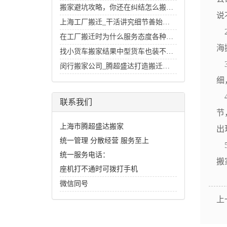
搬家避坑攻略，你还在纠结怎么搬家好么？
说
上海工厂搬迁_干活讲究细节善始善终
2
在工厂搬迁时为什么服务态度各种各样
海
找小货车搬家结果中型货车也装不下的经历
3
闵行搬家公司_腾超盛达打造搬迁行业里的招牌
细
4
联系我们
节
上海市腾超盛达搬家
出
统一管理 分散经营 服务至上
5
统一服务电话：
搬
座机打不通时可拨打手机
微信同号
上