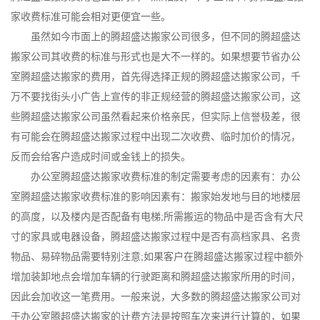
家收费标准可能会相对更便宜一些。
虽然如今市面上的腾超盛达搬家公司很多，但不同的腾超盛达
搬家公司其收费的标准与形式也是大不一样的。如果想要节省办公
室腾超盛达搬家的费用，首先得选择正规的腾超盛达搬家公司，千
万不要找街头小广告上宣传的非正规经营的腾超盛达搬家公司，这
些腾超盛达搬家公司虽然看起来价格亲民，但实际上信誉极差，很
有可能会在腾超盛达搬家过程中出现二次收费、临时加价的情况，
反而会给客户造成时间或金钱上的损失。
办公室腾超盛达搬家收费标准的制定需要考虑的因素有：办公
室腾超盛达搬家收费标准的影响因素有：搬家始发地与目的地楼层
的高度，以及楼内是否配备有电梯;所需搬运的物品中是否含有大尺
寸的家具或电器设备，腾超盛达搬家过程中是否有高档家具、名贵
物品、易碎物品需要特别注意;如果客户在腾超盛达搬家过程中额外
增加装卸地点会增加车辆的行驶距离和腾超盛达搬家所用的时间，
因此会加收这一笔费用。一般来说，大多数的腾超盛达搬家公司对
于办公室腾超盛达搬家的计费方法是按照车次来进行计算的，如果