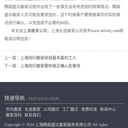
腾超盛达搬家过程中出现了一些事先没有考虑到的特殊情况，腾超
盛达搬家人员可能会要求加价，这个时候客户要根据事件的实际情
况进行确认，以免造成不必要的纠纷。
本文由
上海搬家公司
，上海长途搬家公司发布
www.shfwbj.com
转
载请注明出处！
上一篇：
上海闵行搬家经验最丰富的工人
下一篇：
上海闵行搬家需你我正确心态看待
快速导航
FAST NAVIGATION
市内搬家
长途搬家
公司搬迁
工厂搬迁
收费标准
新闻中心
搬家百科
联系我们
Copyright © 2024 上海腾超盛达搬家服务有限公司 All rights