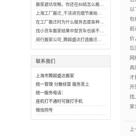
搬家避坑攻略，你还在纠结怎么搬家好么？
以
上海工厂搬迁_干活讲究细节善始善终
包
在工厂搬迁时为什么服务态度各种各样
前
找小货车搬家结果中型货车也装不下的经历
价
闵行搬家公司_腾超盛达打造搬迁行业里的招牌
忘
网
联系我们
具
上海市腾超盛达搬家
才
统一管理 分散经营 服务至上
开
统一服务电话：
找
座机打不通时可拨打手机
家公
微信同号
上