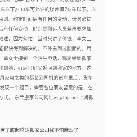
5车以下;9-10车可允许的误差值为2车以下。以
原则。约定时间后有任何的变动，请务必提
后有任何变动，好别是搬运人员若再要求加
叙述，因为匆忙，当时只讲了价钱，李女士
能很快得到解决的。不外看到过脸面的，用
右，董女士接到一个陌生电话，称是给她搬家
找到她，好后只好又返回到搬家的地方，这
家具家电之类的都装到司机的货车里后，货车
能发现一个题目，需要各位朋友留意的是，在
莞搬家公司网址wj.jzfbj.com 上海搬
：
有了腾超盛达搬家公司我不怕麻烦了