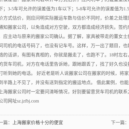
下；3-5车可允许的误差值为1车以下；5-8车可允许的误差值为1.
价方式估价，则应问明实际搬运车数与估价不同时，价差之处理
通知搬家公司，以免造成对方空驶，双方都造成经济损失。签约
，应主动与原来的搬家公司确认。据了解，家具被带走的董女士
问司机的电话号码了，也没有记车号。这样，万一出了题目，也
络的话讲，有图有真相的，你就是搬走了，也跑不了。18时左
的货车司机，对方在电话里告诉她，跟她跟丢了，找了好久也没
打听到她的电话。 好近老是听人说搬家公司在搬家的时候，将
到半路上不见了，并没有送到指定的搬运地点。 借此案例，也
上海搬家公司时一定要问清晰情况，好别要留意货车司机的联系方式。 东
司网址sz.jzfbj.com
一篇：
上海搬家价格十分的便宜
下一篇