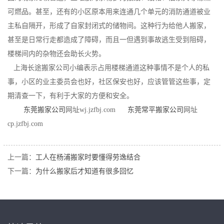
可燃品。甚至，还有的小区原本用来连通几个单元的消防通道被业
主私自隔开，形成了自家封闭式的储物间。这种行为给他人搬家，
甚至是日常行走都造成了障碍，而且一但遇到事故逃生受到阻碍，
楼梯间内的杂物还会助长火势。
上海长途搬家公司小编表示占用楼梯通道这种事情不是个人的私
事，小区的业主委员会也好，社区保安也好，应该管管这些事，定
期清查一下，有利于大家的方便和安全。
东莞搬家公司
网址wj.jzfbj.com
东莞常平搬家公司
网址
cp.jzfbj.com
上一篇：
工人在杨浦搬家时要懂得劳逸结合
下一篇：
为什么搬家后才知道有很多回忆