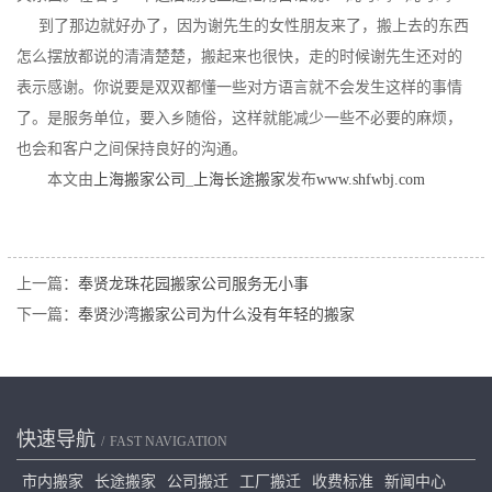
到了那边就好办了，因为谢先生的女性朋友来了，搬上去的东西
怎么摆放都说的清清楚楚，搬起来也很快，走的时候谢先生还对的
表示感谢。你说要是双双都懂一些对方语言就不会发生这样的事情
了。是服务单位，要入乡随俗，这样就能减少一些不必要的麻烦，
也会和客户之间保持良好的沟通。
本文由
上海搬家公司
_
上海长途搬家
发布
www.shfwbj.com
上一篇：
奉贤龙珠花园搬家公司服务无小事
下一篇：
奉贤沙湾搬家公司为什么没有年轻的搬家
快速导航
FAST NAVIGATION
市内搬家
长途搬家
公司搬迁
工厂搬迁
收费标准
新闻中心