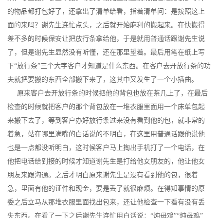
的物品都打包好了，还拿出了清单给看，指着清单问：是按照这上
面的来吗？谢先生连忙点头，之后就开始麻利的搬起来。在快搬得
差不多的时候保安让把放行条拿给他，于是就用普通话跟谢先生说
了，但是谢先生显然没有听懂，还在那里望着。最后用笔在纸上写
下“放行条”三个大字客户才知道是什么东西。在客户去开放行条的功
夫就把要搬的东西全部搬下来了，这其中又发生了一个小插曲。
原来客户去开放行条的时候把他的背包也放在茶几上了，在最后
检查的时候就把客户的那个背包放在一堆衣服里面用一个床单包起
来搬下去了，等到客户办好放行条过来没有看到他的包，就非常的
着急，站在哪里满嘴的白话说的不明白，在这里用普通话跟他说他
也是一点都没听明白，这时候客户马上掏出手机打了一个电话，在
他把电话给到接的时候才知道谢先生是打给他女朋友的，他让他女
朋友来跟沟通。之后才明白原来谢先生是没有看到他的包，很着
急，里面有他的证件和现金，要是丢了就很麻烦。在得知事情的原
委之后立马从那堆衣服里面找出包来，还让他检查一下看有没有丢
失东西。在看了一下之后谢先生连忙用白话说：“炖母鸡”“炖母鸡”