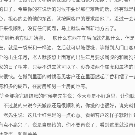
的日子，希望你的在说话的时候不要说那些难听的话，还有就是
心，担心的会偷他的东西，就按照客户的要求给他了。没过一会
下来很顺利，没有任何问题，马上就装车到新地方去了。
到新地方就开始搬，一般什么东西在车后面就先搬什么，但是
去，就是一袋米和一桶油，之后就可以随便搬，等搬到大门口客
个的出生年月，老人就按照上面写的出生年月要求属虎的和属狗
家的日子相冲，只要不进去就可以了。没办法两个属虎和属狗的
来很快。在搬到里面的时候看见客户还在里面燃起了香和摆了一
有和多的硬币，在厨房和另一个房间也有。
全部搬完给结账的时候老先生说：今天真是不好意思，让你耽
。不过总的来说今天搬家还是很顺利的，你搬的也很好，说完就
。老先生说：这几个红包是的一点心意。看到客户这样子就赶忙
有点不高兴了，说是自愿给的，你不要再说了，看到这里就没再
体健康，和和美美。