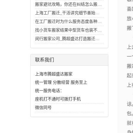
搬家避坑攻略，你还在纠结怎么搬家好么？
喜
上海工厂搬迁_干活讲究细节善始善终
放
在工厂搬迁时为什么服务态度各种各样
搬
找小货车搬家结果中型货车也装不下的经历
等
闵行搬家公司_腾超盛达打造搬迁行业里的招牌
上
一
联系我们
搬
上海市腾超盛达搬家
起
统一管理 分散经营 服务至上
上
统一服务电话：
等
座机打不通时可拨打手机
谅
微信同号
包
就
身