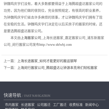
钟魏鸣庆宇们没有，着大多数都要得益于上海腾超盛达搬家公司的
功劳，因为他们做的很到位，完全按照规定，有很高的职业素养，
为钟魏鸣庆宇们省去许多麻烦的琐事，才让钟魏鸣庆宇们拥有了现
在安稳的生活。钟魏鸣庆宇们决定在以后买房子的搬家的时候，还
是要选腾超盛达搬家公司。
本文由
上海搬家公司
_上海长途搬家_嘉定搬家公司_浦东新搬家
公司_闵行搬家公司发布
http://www.shfwbj.com
上一篇：
上海长途搬家_如何才能更好的搬运钢琴
下一篇：
上海闵行搬家公司_腾超盛达让钟源本亮帛们轻松搬家
快速导航
FAST NAVIGATION
市内搬家
长途搬家
公司搬迁
工厂搬迁
收费标准
新闻中心