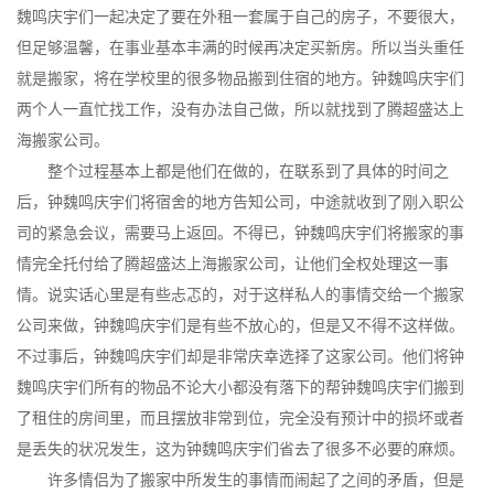
魏鸣庆宇们一起决定了要在外租一套属于自己的房子，不要很大，
但足够温馨，在事业基本丰满的时候再决定买新房。所以当头重任
就是搬家，将在学校里的很多物品搬到住宿的地方。钟魏鸣庆宇们
两个人一直忙找工作，没有办法自己做，所以就找到了腾超盛达上
海搬家公司。
整个过程基本上都是他们在做的，在联系到了具体的时间之
后，钟魏鸣庆宇们将宿舍的地方告知公司，中途就收到了刚入职公
司的紧急会议，需要马上返回。不得已，钟魏鸣庆宇们将搬家的事
情完全托付给了腾超盛达上海搬家公司，让他们全权处理这一事
情。说实话心里是有些忐忑的，对于这样私人的事情交给一个搬家
公司来做，钟魏鸣庆宇们是有些不放心的，但是又不得不这样做。
不过事后，钟魏鸣庆宇们却是非常庆幸选择了这家公司。他们将钟
魏鸣庆宇们所有的物品不论大小都没有落下的帮钟魏鸣庆宇们搬到
了租住的房间里，而且摆放非常到位，完全没有预计中的损坏或者
是丢失的状况发生，这为钟魏鸣庆宇们省去了很多不必要的麻烦。
许多情侣为了搬家中所发生的事情而闹起了之间的矛盾，但是