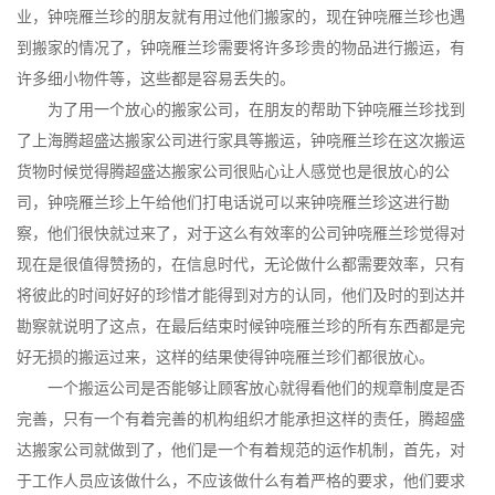
业，钟哓雁兰珍的朋友就有用过他们搬家的，现在钟哓雁兰珍也遇
到搬家的情况了，钟哓雁兰珍需要将许多珍贵的物品进行搬运，有
许多细小物件等，这些都是容易丢失的。
为了用一个放心的搬家公司，在朋友的帮助下钟哓雁兰珍找到
了上海腾超盛达搬家公司进行家具等搬运，钟哓雁兰珍在这次搬运
货物时候觉得腾超盛达搬家公司很贴心让人感觉也是很放心的公
司，钟哓雁兰珍上午给他们打电话说可以来钟哓雁兰珍这进行勘
察，他们很快就过来了，对于这么有效率的公司钟哓雁兰珍觉得对
现在是很值得赞扬的，在信息时代，无论做什么都需要效率，只有
将彼此的时间好好的珍惜才能得到对方的认同，他们及时的到达并
勘察就说明了这点，在最后结束时候钟哓雁兰珍的所有东西都是完
好无损的搬运过来，这样的结果使得钟哓雁兰珍们都很放心。
一个搬运公司是否能够让顾客放心就得看他们的规章制度是否
完善，只有一个有着完善的机构组织才能承担这样的责任，腾超盛
达搬家公司就做到了，他们是一个有着规范的运作机制，首先，对
于工作人员应该做什么，不应该做什么有着严格的要求，他们要求