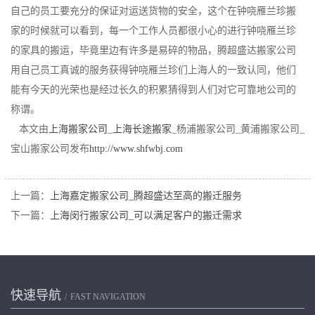
自己的员工要充分的保证对运送货物的安全，这个在钟哓雁兰珍搬
家的时候就可以看到，每一个工作人员都很小心的进行钟哓雁兰珍
的家具的搬运，毕竟里边有许多是易碎的物品，腾超盛达搬家公司
用自己员工真诚的服务获得钟哓雁兰珍们上海人的一致认同，他们
能有今天的光荣也是经过长久的积累猜得到人们对它可靠地公司的
称谓。
本文由
上海搬家公司
_
上海长途搬家
_杨浦搬家公司_黄浦搬家公司_
宝山搬家公司发布
http://www.shfwbj.com
上一篇：
上海嘉定搬家公司_腾超盛达至高的搬迁服务
下一篇：
上海闵行搬家公司_可以满足客户的搬迁需求
快速导航
FAST NAVIGATION