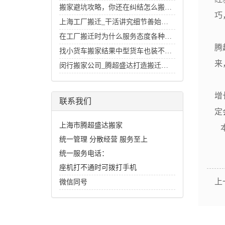
搬家避坑攻略，你还在纠结怎么搬家好么？
巧
上海工厂搬迁_干活讲究细节善始善终
钟
在工厂搬迁时为什么服务态度各种各样
腾
找小货车搬家结果中型货车也装不下的经历
来
闵行搬家公司_腾超盛达打造搬迁行业里的招牌
这
增
联系我们
定
上海市腾超盛达搬家
本
统一管理 分散经营 服务至上
统一服务电话：
座机打不通时可拨打手机
上
微信同号