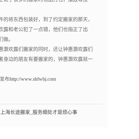
的将东西包装好，到了约定搬家的那天，
欢露和老公犯了一点错，他们也指正了出
们做。
灏欢露们搬家的同时，还让钟惠灏欢露们
者身边的朋友有要搬家的，钟惠灏欢露就一
司发布
http://www.shfwbj.com
：
上海长途搬家_服务细处才是烦心事