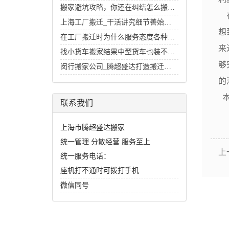
搬家避坑攻略，你还在纠结怎么搬家好么？
在
上海工厂搬迁_干活讲究细节善始善终
想
在工厂搬迁时为什么服务态度各种各样
来
找小货车搬家结果中型货车也装不下的经历
够
闵行搬家公司_腾超盛达打造搬迁行业里的招牌
的
本
联系我们
上海市腾超盛达搬家
统一管理 分散经营 服务至上
上
统一服务电话：
座机打不通时可拨打手机
微信同号