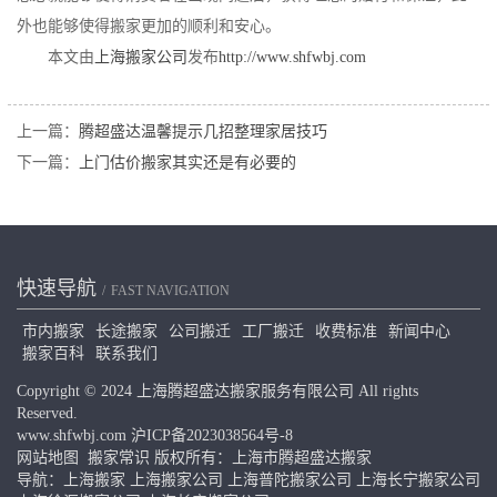
外也能够使得搬家更加的顺利和安心。
本文由
上海搬家公司
发布
http://www.shfwbj.com
上一篇：
腾超盛达温馨提示几招整理家居技巧
下一篇：
上门估价搬家其实还是有必要的
快速导航
FAST NAVIGATION
市内搬家
长途搬家
公司搬迁
工厂搬迁
收费标准
新闻中心
搬家百科
联系我们
Copyright © 2024 上海腾超盛达搬家服务有限公司 All rights
Reserved.
www.shfwbj.com
沪ICP备2023038564号-8
网站地图
搬家常识
版权所有：上海市腾超盛达搬家
导航：
上海搬家
上海搬家公司
上海普陀搬家公司
上海长宁搬家公司