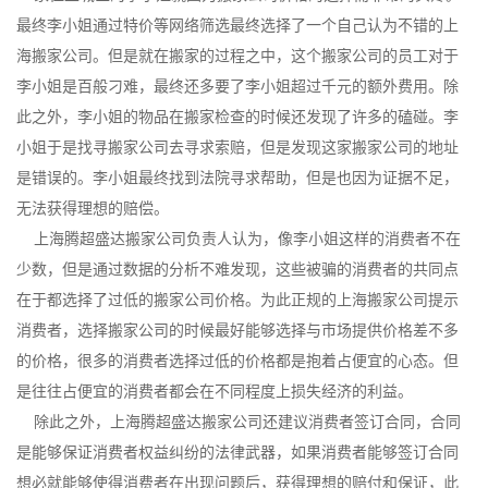
最终李小姐通过特价等网络筛选最终选择了一个自己认为不错的上
海搬家公司。但是就在搬家的过程之中，这个搬家公司的员工对于
李小姐是百般刁难，最终还多要了李小姐超过千元的额外费用。除
此之外，李小姐的物品在搬家检查的时候还发现了许多的磕碰。李
小姐于是找寻搬家公司去寻求索赔，但是发现这家搬家公司的地址
是错误的。李小姐最终找到法院寻求帮助，但是也因为证据不足，
无法获得理想的赔偿。
上海腾超盛达搬家公司负责人认为，像李小姐这样的消费者不在
少数，但是通过数据的分析不难发现，这些被骗的消费者的共同点
在于都选择了过低的搬家公司价格。为此正规的上海搬家公司提示
消费者，选择搬家公司的时候最好能够选择与市场提供价格差不多
的价格，很多的消费者选择过低的价格都是抱着占便宜的心态。但
是往往占便宜的消费者都会在不同程度上损失经济的利益。
除此之外，上海腾超盛达搬家公司还建议消费者签订合同，合同
是能够保证消费者权益纠纷的法律武器，如果消费者能够签订合同
想必就能够使得消费者在出现问题后，获得理想的赔付和保证，此