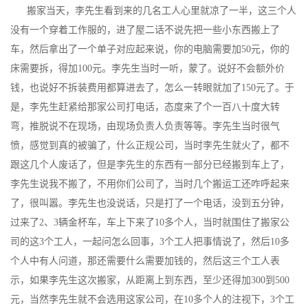
搬家当天，李先生看到来的几名工人心里就凉了一半，这三个人
没有一个穿着工作服的，进了屋二话不说先把一些小东西搬上了
车，然后拿出了一个单子对应起来说，你的电脑需要加50元，你的
床需要拆，得加100元。李先生当时一听，蒙了。说好不会额外价
钱，也说好不拆装费用都算进去了，怎么一转眼就加了150元了。于
是，李先生赶紧给那家公司打电话，态度来了个一百八十度大转
弯，推脱说不在现场，由现场负责人负责等等。李先生当时很气
愤，感觉到真的被骗了，什么正规公司，当时李先生就火了，都不
跟这几个人废话了，但是李先生的东西有一部分已经搬到车上了，
李先生说我不搬了，不用你们公司了，当时几个搬运工还咋呼起来
了，很叫嚣。李先生也没说话，只是打了一个电话，没到五分钟，
过来了2、3辆金杯车，车上下来了10多个人，当时就围住了搬家公
司的这3个工人，一起问怎么回事，3个工人把事情说了，然后10多
个人中有人问道，那还需要什么需要加钱的，然后这三个工人表
示，如果李先生这次搬家，从距离上到东西，至少还得加300到500
元，当然李先生就不会选用这家公司，在10多个人的注视下，3个工