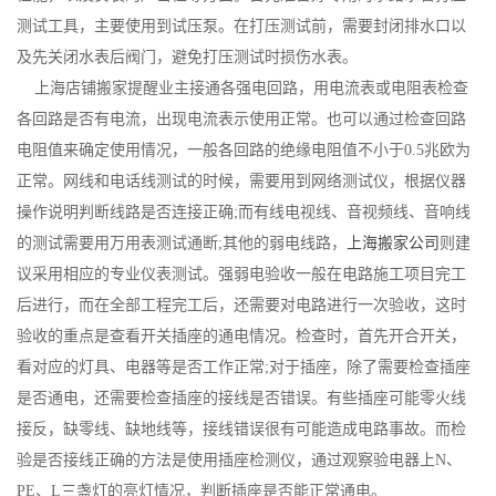
测试工具，主要使用到试压泵。在打压测试前，需要封闭排水口以
及先关闭水表后阀门，避免打压测试时损伤水表。
上海店铺搬家提醒业主接通各强电回路，用电流表或电阻表检查
各回路是否有电流，出现电流表示使用正常。也可以通过检查回路
电阻值来确定使用情况，一般各回路的绝缘电阻值不小于0.5兆欧为
正常。网线和电话线测试的时候，需要用到网络测试仪，根据仪器
操作说明判断线路是否连接正确;而有线电视线、音视频线、音响线
的测试需要用万用表测试通断;其他的弱电线路，
上海搬家公司
则建
议采用相应的专业仪表测试。强弱电验收一般在电路施工项目完工
后进行，而在全部工程完工后，还需要对电路进行一次验收，这时
验收的重点是查看开关插座的通电情况。检查时，首先开合开关，
看对应的灯具、电器等是否工作正常;对于插座，除了需要检查插座
是否通电，还需要检查插座的接线是否错误。有些插座可能零火线
接反，缺零线、缺地线等，接线错误很有可能造成电路事故。而检
验是否接线正确的方法是使用插座检测仪，通过观察验电器上N、
PE、L三盏灯的亮灯情况，判断插座是否能正常通电。